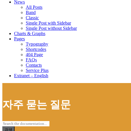
News
All Posts
Band
Classic
Single Post with Sidebar
Single Post without Sidebar
Charts & Graphs
Pages
Typography
Shortcodes
404 Page
FAQs
Contacts
Service Plus
Extranet – English
자주 묻는 질문
검색