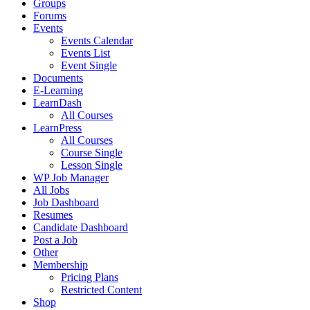
Groups
Forums
Events
Events Calendar
Events List
Event Single
Documents
E-Learning
LearnDash
All Courses
LearnPress
All Courses
Course Single
Lesson Single
WP Job Manager
All Jobs
Job Dashboard
Resumes
Candidate Dashboard
Post a Job
Other
Membership
Pricing Plans
Restricted Content
Shop