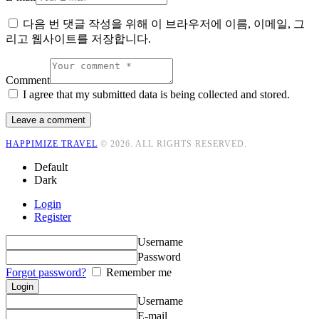
다음 번 댓글 작성을 위해 이 브라우저에 이름, 이메일, 그
리고 웹사이트를 저장합니다.
Comment
I agree that my submitted data is being collected and stored.
HAPPIMIZE TRAVEL
© 2026. ALL RIGHTS RESERVED.
Default
Dark
Login
Register
Username
Password
Forgot password?
Remember me
Username
E-mail