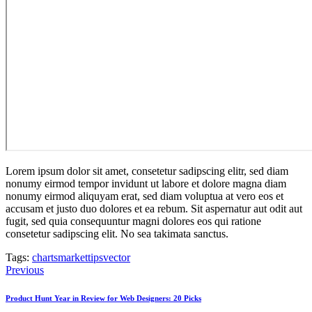
Lorem ipsum dolor sit amet, consetetur sadipscing elitr, sed diam
nonumy eirmod tempor invidunt ut labore et dolore magna diam
nonumy eirmod aliquyam erat, sed diam voluptua at vero eos et
accusam et justo duo dolores et ea rebum. Sit aspernatur aut odit aut
fugit, sed quia consequuntur magni dolores eos qui ratione
consetetur sadipscing elit. No sea takimata sanctus.
Tags:
charts
market
tips
vector
Previous
글
탐
Product Hunt Year in Review for Web Designers: 20 Picks