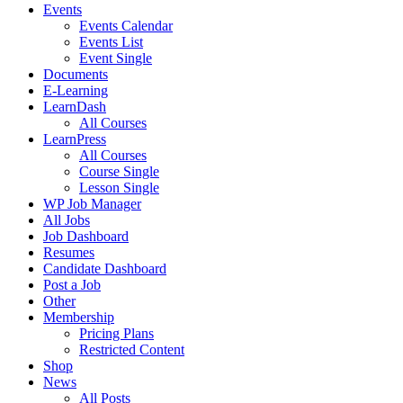
Events
Events Calendar
Events List
Event Single
Documents
E-Learning
LearnDash
All Courses
LearnPress
All Courses
Course Single
Lesson Single
WP Job Manager
All Jobs
Job Dashboard
Resumes
Candidate Dashboard
Post a Job
Other
Membership
Pricing Plans
Restricted Content
Shop
News
All Posts