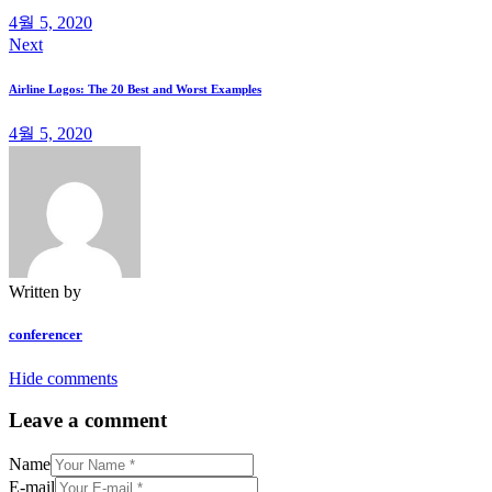
색
4월 5, 2020
Next
Airline Logos: The 20 Best and Worst Examples
4월 5, 2020
Written by
conferencer
Hide comments
Leave a comment
Name
E-mail