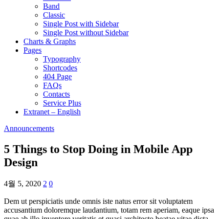
Band
Classic
Single Post with Sidebar
Single Post without Sidebar
Charts & Graphs
Pages
Typography
Shortcodes
404 Page
FAQs
Contacts
Service Plus
Extranet – English
Announcements
5 Things to Stop Doing in Mobile App
Design
4월 5, 2020
2
0
Dem ut perspiciatis unde omnis iste natus error sit voluptatem
accusantium doloremque laudantium, totam rem aperiam, eaque ipsa
quae ab illo inventore veritatis et quasi architecto beatae vitae dicta